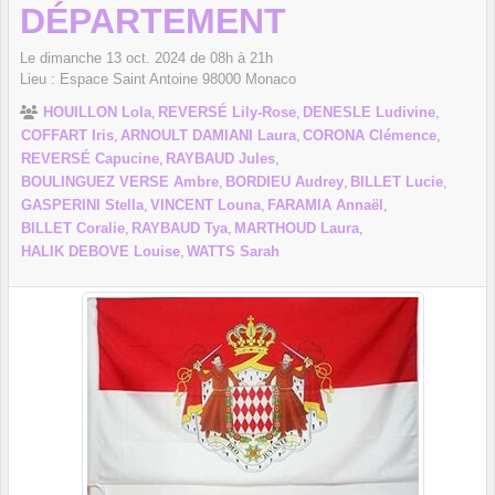
DÉPARTEMENT
Le
dimanche
13
oct.
2024
de 08h à 21h
Lieu :
Espace Saint Antoine
98000
Monaco
HOUILLON Lola
REVERSÉ Lily-Rose
DENESLE Ludivine
COFFART Iris
ARNOULT DAMIANI Laura
CORONA Clémence
REVERSÉ Capucine
RAYBAUD Jules
BOULINGUEZ VERSE Ambre
BORDIEU Audrey
BILLET Lucie
GASPERINI Stella
VINCENT Louna
FARAMIA Annaël
BILLET Coralie
RAYBAUD Tya
MARTHOUD Laura
HALIK DEBOVE Louise
WATTS Sarah