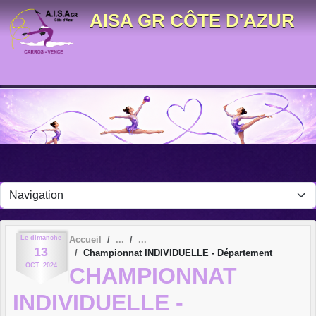
Panneau de gestion des cookies
AISA GR CÔTE D'AZUR
Le
dimanche
Accueil
13
Championnat INDIVIDUELLE - Département
OCT.
2024
CHAMPIONNAT
INDIVIDUELLE -