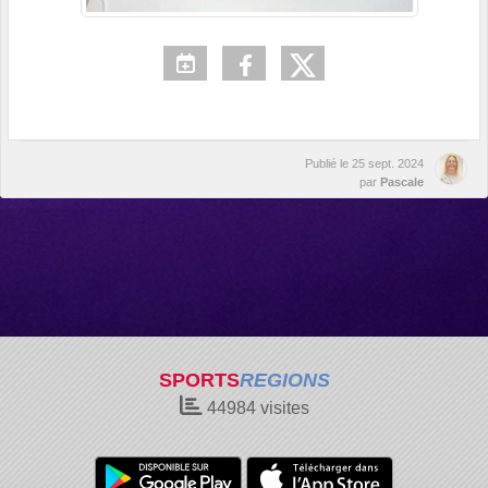
Publié le
25 sept. 2024
par
Pascale
SPORTS
REGIONS
44984
visites