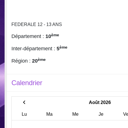
FEDERALE 12 - 13 ANS
ème
Département :
10
ème
Inter-département :
5
ème
Région :
20
Calendrier
Août 2026
Lu
Ma
Me
Je
V