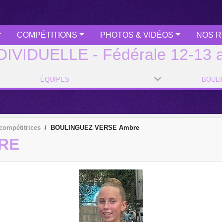
COMPÉTITIONS
PHOTOS & VIDÉOS
NOS R
DIVIDUELLE - Fédérale 12-13 
ÉQUIPES
compétitrices
BOULINGUEZ VERSE Ambre
RE