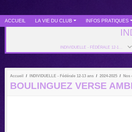
ACCUEIL
LA VIE DU CLUB
INFOS PRATIQUES
IN
INDIVIDUELLE - FÉDÉRALE 12-13 ANS
Accueil
INDIVIDUELLE - Fédérale 12-13 ans
2024-2025
Nos 
BOULINGUEZ VERSE AMB