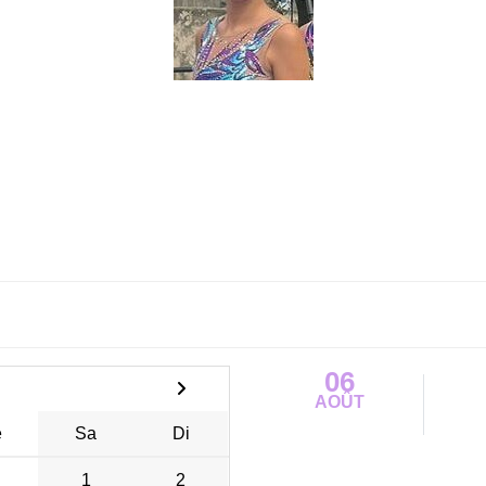
06
AOÛT
e
Sa
Di
1
2