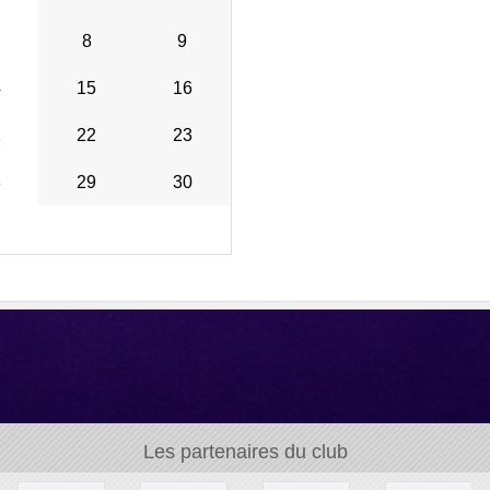
8
9
4
15
16
1
22
23
8
29
30
Les partenaires du club