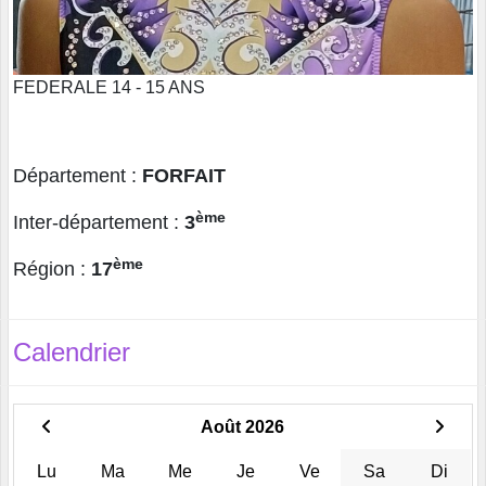
FEDERALE 14 - 15 ANS
Département :
FORFAIT
ème
Inter-département :
3
ème
Région :
17
Calendrier
Août 2026
Lu
Ma
Me
Je
Ve
Sa
Di