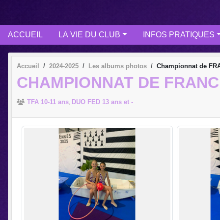
ACCUEIL
LA VIE DU CLUB
INFOS PRATIQUES
Accueil
2024-2025
Les albums photos
Championnat de FR
CHAMPIONNAT DE FRANCE
TFA 10-11 ans
DUO FED 13 ans et -