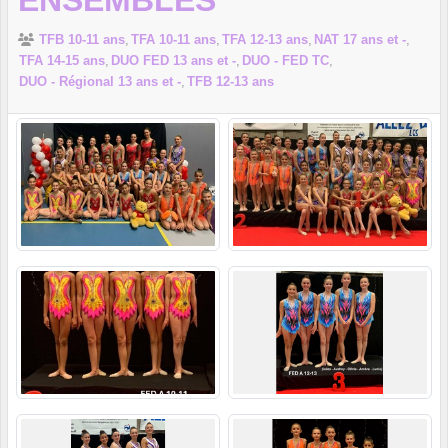
ENSEMBLES
TFB 10-11 ans
TFA 10-11 ans
TFA 12-13 ans
NAT 17 ans et -
TFA 14-15 ans
DUO FED 13 ans et -
DUO - FED TC
DUO - Régional 13 ans et -
TFB 12-13 ans