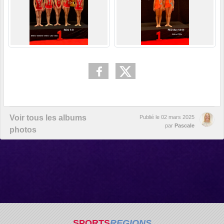
Voir tous les albums
Publié le
02 mars 2025
par
Pascale
photos
SPORTS
REGIONS