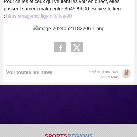
Pour celles et ceux qui veulent les voir en direct, elles
passent samedi matin entre 8h45 /9h00. Suivez le lien
:
https://magymtv.ffgym.fr/live/90
Voir toutes les news
Publié le
21 mai 2024
par
Pascale
SPORTS
REGIONS