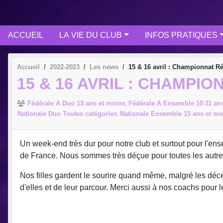
ACCUEIL
LA VIE DU CLUB
INFOS PRATIQUES
Accueil
2022-2023
Les news
15 & 16 avril : Championnat R
15 & 16 AVRIL : CHAMPI
Fédérale A Duo 13 ans et moins
Fédérale A Ensemble 10-11 an
Nationale Duo Toutes catégories
Nationale Ensemble 15 ans et mo
Un week-end très dur pour notre club et surtout pour l'ens
de France. Nous sommes très déçue pour toutes les autres
Nos filles gardent le sourire quand même, malgré les déce
d'elles et de leur parcour. Merci aussi à nos coachs pour leu