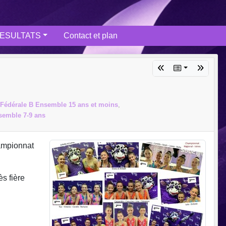
ESULTATS
Contact et plan
Fédérale B Ensemble 15 ans et moins
semble 7-9 ans
hampionnat
s fière