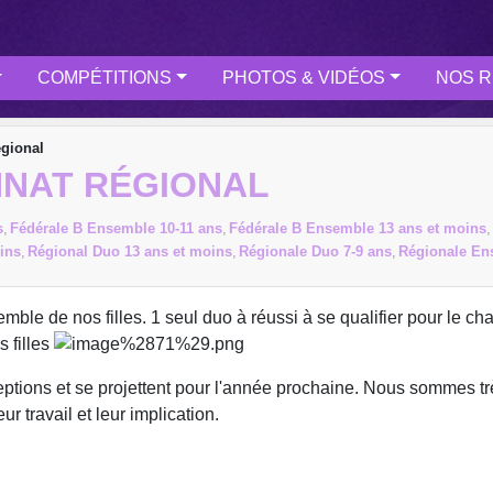
COMPÉTITIONS
PHOTOS & VIDÉOS
NOS R
égional
ONNAT RÉGIONAL
s
Fédérale B Ensemble 10-11 ans
Fédérale B Ensemble 13 ans et moins
ins
Régional Duo 13 ans et moins
Régionale Duo 7-9 ans
Régionale En
emble de nos filles. 1 seul duo à réussi à se qualifier pour le c
 filles
ptions et se projettent pour l'année prochaine. Nous sommes trè
r travail et leur implication.