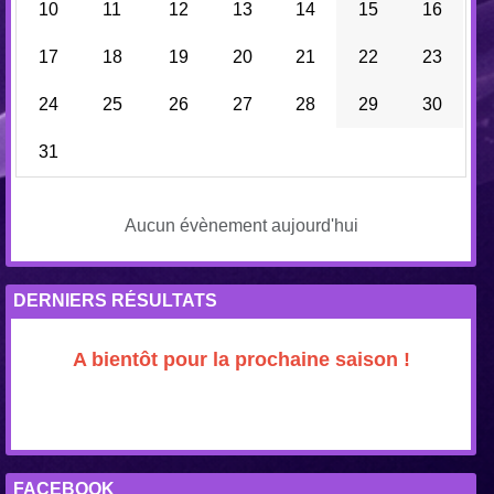
10
11
12
13
14
15
16
17
18
19
20
21
22
23
24
25
26
27
28
29
30
31
Aucun évènement aujourd'hui
DERNIERS RÉSULTATS
A bientôt pour la prochaine saison !
FACEBOOK