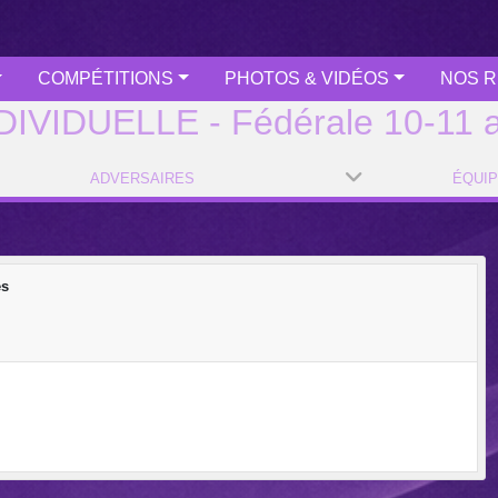
COMPÉTITIONS
PHOTOS & VIDÉOS
NOS R
DIVIDUELLE - Fédérale 10-11 
ADVERSAIRES
ÉQUI
es