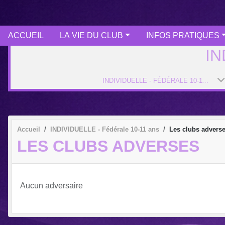
ACCUEIL
LA VIE DU CLUB
INFOS PRATIQUES
IN
INDIVIDUELLE - FÉDÉRALE 10-11 ANS
Accueil
INDIVIDUELLE - Fédérale 10-11 ans
Les clubs advers
LES CLUBS ADVERSES
Aucun adversaire