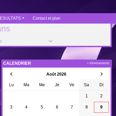
ESULTATS
Contact et plan
ans
PE
CALENDRIER
+ d'évènements
Août 2026
Lu
Ma
Me
Je
Ve
Sa
Di
1
2
3
4
5
6
7
8
9