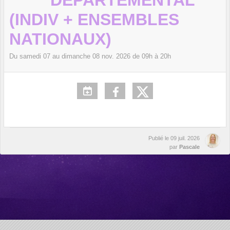
DEPARTEMENTAL
(INDIV + ENSEMBLES
NATIONAUX)
Du
samedi
07
au
dimanche
08
nov.
2026
de 09h à 20h
Publié le
09 juil. 2026
par
Pascale