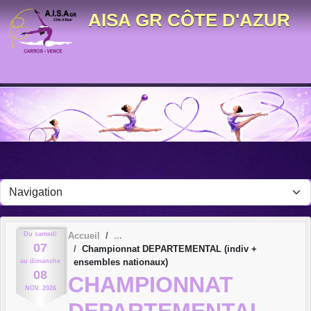
Panneau de gestion des cookies
AISA GR CÔTE D'AZUR
Du
samedi
Accueil
07
Championnat DEPARTEMENTAL (indiv +
ensembles nationaux)
au
dimanche
08
CHAMPIONNAT
NOV.
2026