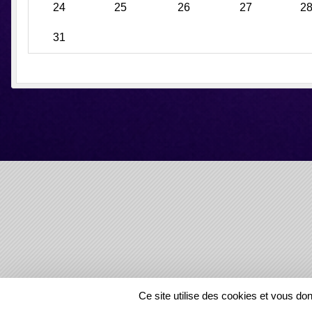
24
25
26
27
2
31
SPORTS
REGIONS
Ce site utilise des cookies et vous do
44895
visites