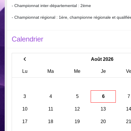
- Championnat inter-départemental : 2ème
- Championnat régional : 1ère, championne régionale et qualifi
Calendrier
Août 2026
Lu
Ma
Me
Je
V
3
4
5
6
7
10
11
12
13
1
17
18
19
20
2