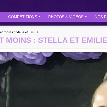
COMPÉTITIONS
PHOTOS & VIDÉOS
NOS R
t moins : Stella et Emilie
 MOINS : STELLA ET EMILI