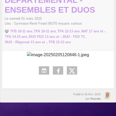
DEPARTEMENTAL -
ENSEMBLES ET DUOS
Le
samedi
01
mars
2025
Lieu :
Gymnase René Friard
06370
mouans sartoux
TFB 10-11 ans
TFA 10-11 ans
TFA 12-13 ans
NAT 17 ans et -
TFA 14-15 ans
DUO FED 13 ans et -
DUO - FED TC
DUO - Régional 13 ans et -
TFB 12-13 ans
Publié le
05 févr. 2025
par
Pascale