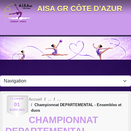
Panneau de gestion des cookies
AISA GR CÔTE D'AZUR
Le
samedi
Accueil
01
Championnat DEPARTEMENTAL - Ensembles et
duos
MARS
2025
CHAMPIONNAT