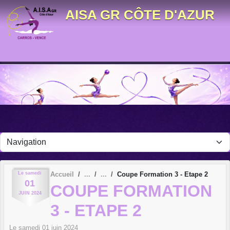
Panneau de gestion des cookies
AISA GR CÔTE D'AZUR
Le
samedi
Accueil
Coupe Formation 3 - Etape 2
01
COUPE FORMATION
JUIN
2024
3 - ETAPE 2
Le
samedi
01
juin
2024