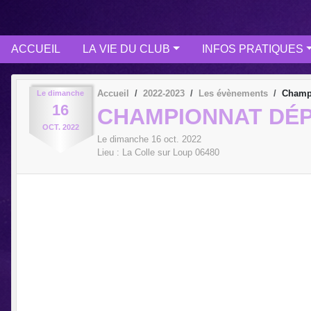
ACCUEIL
LA VIE DU CLUB
INFOS PRATIQUES
Accueil
2022-2023
Les évènements
Champi
Le
dimanche
16
CHAMPIONNAT DÉP
OCT.
2022
Le
dimanche
16
oct.
2022
Lieu :
La Colle sur Loup
06480