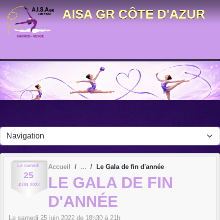
Panneau de gestion des cookies
AISA GR CÔTE D'AZUR
Le
samedi
Accueil
Le Gala de fin d'année
25
LE GALA DE FIN
JUIN
2022
D'ANNÉE
Le
samedi
25
juin
2022
de 18h30 à 21h