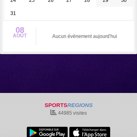
24
25
26
27
28
29
30
31
08
AOÛT
Aucun évènement aujourd'hui
SPORTS
REGIONS
44985
visites