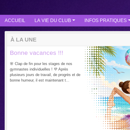
ACCUEIL
LA VIE DU CLUB
INFOS PRATIQUES
À LA UNE
Bonne vacances !!!
🌸 Clap de fin pour les stages de nos
gymnastes individuelles ! 💜 Après
plusieurs jours de travail, de progrès et de
bonne humeur, il est maintenant t...