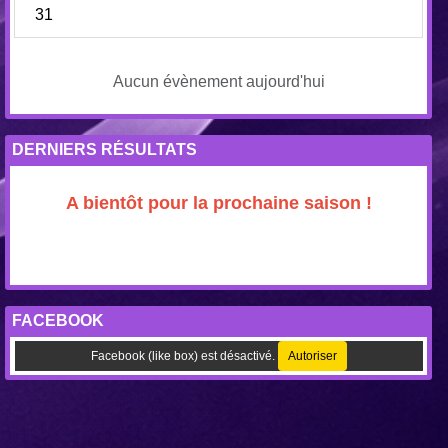
31
Aucun évènement aujourd'hui
DERNIERS RÉSULTATS
A bientôt pour la prochaine saison !
FACEBOOK
Facebook (like box) est désactivé.
Autoriser