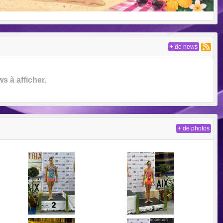
+ de news
 à afficher.
+ de photos